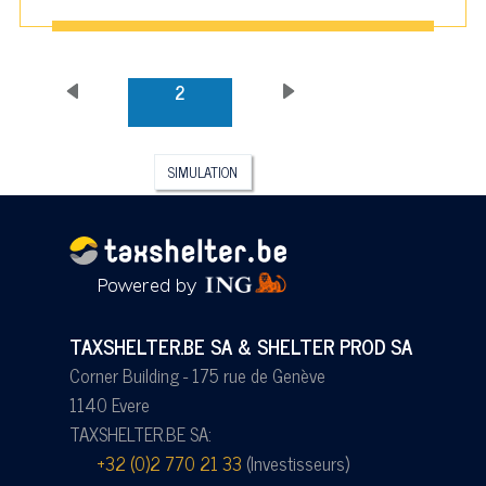
2
PAGINATION
Page
Page
précédente
précédente
SIMULATION
TAXSHELTER.BE SA & SHELTER PROD SA
Corner Building - 175 rue de Genève
1140 Evere
TAXSHELTER.BE SA:
+32 (0)2 770 21 33
(Investisseurs)