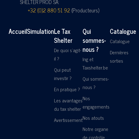
SHELTER PROD SA:
+32 (0)2 880 51 92
(Producteurs)
Accueil
Simulation
Le Tax
Qui
Catalogue
Shelter
sommes-
Catalogue
nous ?
De quoi s'agit-
Dernières
il ?
Ing et
sorties
Taxshelter.be
Qui peut
investir ?
Qui sommes-
nous ?
En pratique ?
Nos
Les avantages
engagements
du tax shelter
Nos atouts
Avertissement
Notre organe
de contrôle