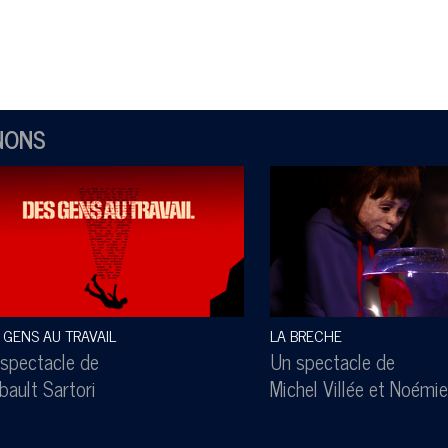
NONS
 GENS AU TRAVAIL
LA BRECHE
spectacle de
Un spectacle de
bault Sartori
Michel Villée
et
Noémie