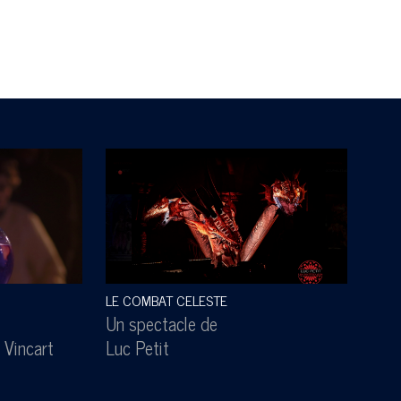
LE COMBAT CELESTE
SOUS
Un spectacle de
Un s
 Vincart
Luc Petit
Lesl