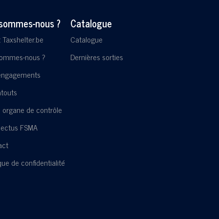
 sommes-nous ?
Catalogue
t Taxshelter.be
Catalogue
sommes-nous ?
Dernières sorties
engagements
touts
 organe de contrôle
pectus FSMA
act
ique de confidentialité