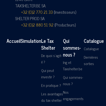
TAXSHELTER.BE SA:
+32 (0)2 770 21 33
(Investisseurs)
SHELTER PROD SA:
+32 (0)2 880 51 92
(Producteurs)
Accueil
Simulation
Le Tax
Qui
Catalogue
Shelter
sommes-
Catalogue
nous ?
De quoi s'agit-
Dernières
il ?
Ing et
sorties
Taxshelter.be
Qui peut
investir ?
Qui sommes-
nous ?
En pratique ?
Nos
Les avantages
engagements
du tax shelter