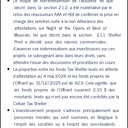
Le risque de non-intervention de l’assureur, tel que
décrit dans la section 2.1.2, a été matérialisé par le
refus des réassureurs AXA et HDI de confirmer la prise en
charge des sinistres suite à la non délivrance des
attestations sur Night at the Opera et Best of
Musicals, tel que décrit dans la section 2.1.1. Shelter
Prod a décidé, pour des raisons commerciales,
d’avancer ces indemnisations aux investisseurs sur ces
projets, se subrogeant ainsi dans leurs droits, sans
SIMULATION
TAXSHELTER.BE
attendre l’issue des discussions et procédures en cours ;
La proportion entre les fonds Tax Shelter levés en attente
d’attestation au 4 mai 2026 et les fonds propres de
l’Offrant au 31/12/2025 est de 42,9. Cela signifie que
les fonds propres de l’Offrant couvrent 2,33 % des
montants levés qui n’ont pas encore été contrôlés par la
WE USE COOKIES ON THIS SITE TO ENHANCE YOUR USER
EXPERIENCE
Cellule Tax Shelter ;
L’Investissement proposé s’adresse principalement aux
PROSPECTUS
S'INSCRIRE
En savoir plus
By clicking the Accept button, you agree to us doing so.
personnes morales qui sont soumises en Belgique à
Accepter
l’impôt des sociétés ou à l’impôt des non-résidents
Non, merci.