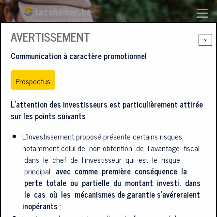
Aller au contenu principal
Menu
AVERTISSEMENT
×
Communication à caractère promotionnel
Prospectus
L’attention des investisseurs est particulièrement attirée
sur les points suivants
RÉDUISEZ VOS IMPÔTS
L’Investissement proposé présente certains risques,
notamment celui de non-obtention de l’avantage fiscal
tout en soutenant le cinéma,
dans le chef de l’investisseur qui est le risque
principal,
avec comme première conséquence la
perte totale ou partielle du montant investi, dans
les arts de la scène et le gaming
le cas où les mécanismes de garantie s’avéreraient
inopérants
;