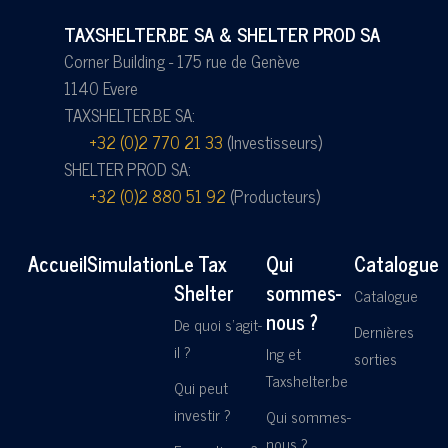
TAXSHELTER.BE SA & SHELTER PROD SA
Corner Building - 175 rue de Genève
1140 Evere
TAXSHELTER.BE SA:
+32 (0)2 770 21 33
(Investisseurs)
SHELTER PROD SA:
+32 (0)2 880 51 92
(Producteurs)
Accueil
Simulation
Le Tax
Qui
Catalogue
Shelter
sommes-
Catalogue
nous ?
De quoi s'agit-
Dernières
il ?
Ing et
sorties
Taxshelter.be
Qui peut
investir ?
Qui sommes-
nous ?