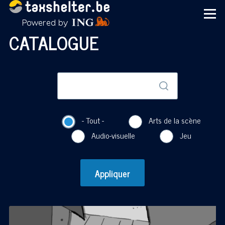
Aller au contenu principal
Menu
CATALOGUE
- Tout -
Arts de la scène
Audio-visuelle
Jeu