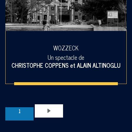
WOZZECK
Un spectacle de
CHRISTOPHE COPPENS
et
ALAIN ALTINOGLU
1
PAGINATION
Page
précédente