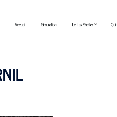
NAVIGATION
PRINCIPALE
Accueil
Simulation
Le Tax Shelter
Qui
navigation Qui sommes-nous ?
sous-navigation Catalogue
NIL