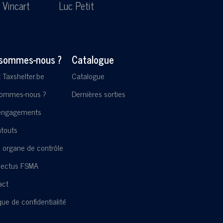
 Vincart
Luc Petit
Lesl
 sommes-nous ?
Catalogue
t Taxshelter.be
Catalogue
sommes-nous ?
Dernières sorties
engagements
touts
 organe de contrôle
pectus FSMA
act
ique de confidentialité