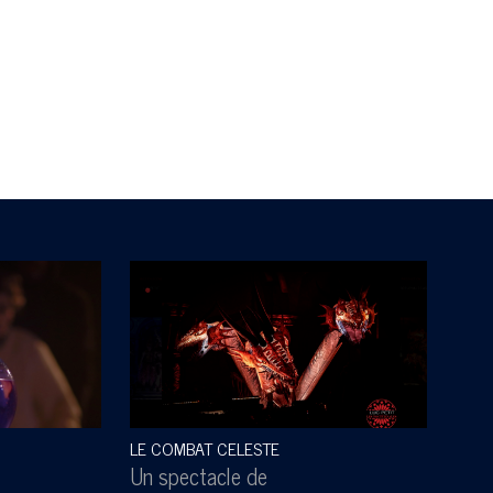
LE COMBAT CELESTE
SOUS
Un spectacle de
Un s