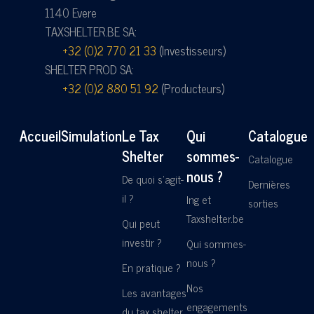
1140 Evere
TAXSHELTER.BE SA:
+32 (0)2 770 21 33
(Investisseurs)
SHELTER PROD SA:
+32 (0)2 880 51 92
(Producteurs)
Accueil
Simulation
Le Tax
Qui
Catalogue
Shelter
sommes-
Catalogue
nous ?
De quoi s'agit-
Dernières
il ?
Ing et
sorties
Taxshelter.be
Qui peut
investir ?
Qui sommes-
nous ?
En pratique ?
Nos
Les avantages
engagements
du tax shelter