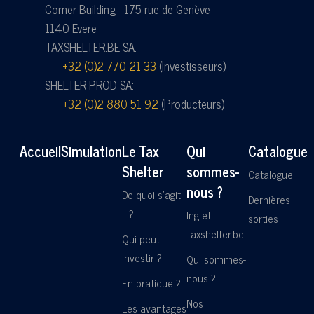
Corner Building - 175 rue de Genève
1140 Evere
TAXSHELTER.BE SA:
+32 (0)2 770 21 33
(Investisseurs)
SHELTER PROD SA:
+32 (0)2 880 51 92
(Producteurs)
Accueil
Simulation
Le Tax
Qui
Catalogue
Shelter
sommes-
Catalogue
nous ?
De quoi s'agit-
Dernières
il ?
Ing et
sorties
Taxshelter.be
Qui peut
investir ?
Qui sommes-
nous ?
En pratique ?
Nos
Les avantages