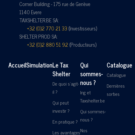
Corner Building - 175 rue de Genève
1140 Evere
TAXSHELTER.BE SA:
+32 (0)2 770 21 33
(Investisseurs)
SHELTER PROD SA:
+32 (0)2 880 51 92
(Producteurs)
Accueil
Simulation
Le Tax
Qui
Catalogue
Shelter
sommes-
Catalogue
nous ?
De quoi s'agit-
Dernières
il ?
Ing et
sorties
Taxshelter.be
Qui peut
investir ?
Qui sommes-
nous ?
En pratique ?
Nos
Les avantages