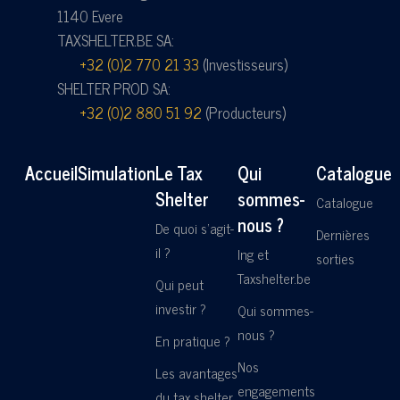
1140 Evere
TAXSHELTER.BE SA:
+32 (0)2 770 21 33
(Investisseurs)
SHELTER PROD SA:
+32 (0)2 880 51 92
(Producteurs)
Accueil
Simulation
Le Tax
Qui
Catalogue
Shelter
sommes-
Catalogue
nous ?
De quoi s'agit-
Dernières
il ?
Ing et
sorties
Taxshelter.be
Qui peut
investir ?
Qui sommes-
nous ?
En pratique ?
Nos
Les avantages
engagements
du tax shelter