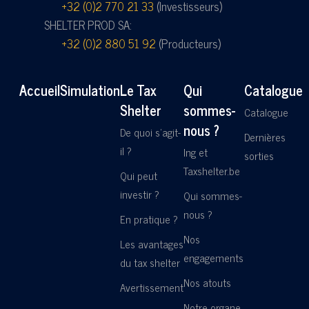
+32 (0)2 770 21 33
(Investisseurs)
SHELTER PROD SA:
+32 (0)2 880 51 92
(Producteurs)
Accueil
Simulation
Le Tax
Qui
Catalogue
Shelter
sommes-
Catalogue
nous ?
De quoi s'agit-
Dernières
il ?
Ing et
sorties
Taxshelter.be
Qui peut
investir ?
Qui sommes-
nous ?
En pratique ?
Nos
Les avantages
engagements
du tax shelter
Nos atouts
Avertissement
Notre organe