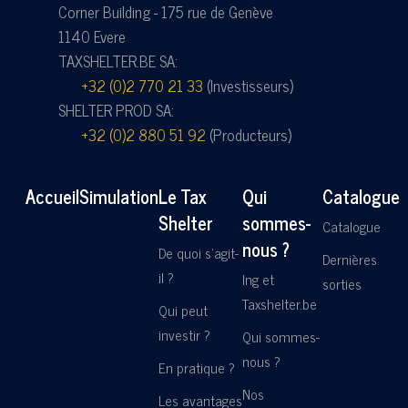
Corner Building - 175 rue de Genève
1140 Evere
TAXSHELTER.BE SA:
+32 (0)2 770 21 33
(Investisseurs)
SHELTER PROD SA:
+32 (0)2 880 51 92
(Producteurs)
Accueil
Simulation
Le Tax
Qui
Catalogue
Shelter
sommes-
Catalogue
nous ?
De quoi s'agit-
Dernières
il ?
Ing et
sorties
Taxshelter.be
Qui peut
investir ?
Qui sommes-
nous ?
En pratique ?
Nos
Les avantages