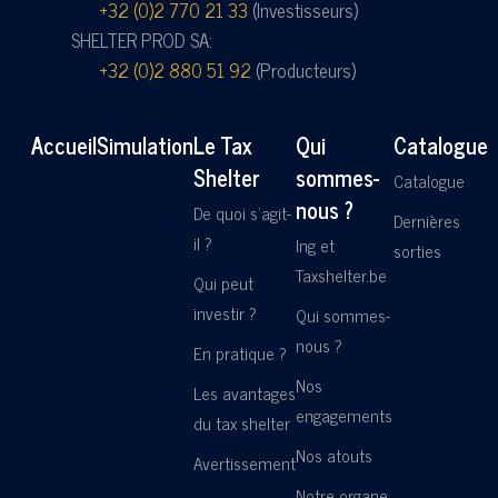
+32 (0)2 770 21 33
(Investisseurs)
SHELTER PROD SA:
+32 (0)2 880 51 92
(Producteurs)
Accueil
Simulation
Le Tax
Qui
Catalogue
Shelter
sommes-
Catalogue
nous ?
De quoi s'agit-
Dernières
il ?
Ing et
sorties
Taxshelter.be
Qui peut
investir ?
Qui sommes-
nous ?
En pratique ?
Nos
Les avantages
engagements
du tax shelter
Nos atouts
Avertissement
Notre organe