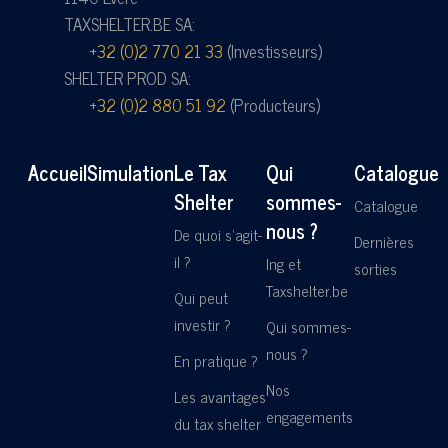
TAXSHELTER.BE SA:
+32 (0)2 770 21 33
(Investisseurs)
SHELTER PROD SA:
+32 (0)2 880 51 92
(Producteurs)
Accueil
Simulation
Le Tax
Qui
Catalogue
Shelter
sommes-
Catalogue
nous ?
De quoi s'agit-
Dernières
il ?
Ing et
sorties
Taxshelter.be
Qui peut
investir ?
Qui sommes-
nous ?
En pratique ?
Nos
Les avantages
engagements
du tax shelter