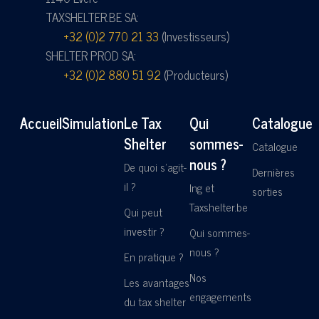
TAXSHELTER.BE SA:
+32 (0)2 770 21 33
(Investisseurs)
SHELTER PROD SA:
+32 (0)2 880 51 92
(Producteurs)
Accueil
Simulation
Le Tax
Qui
Catalogue
Shelter
sommes-
Catalogue
nous ?
De quoi s'agit-
Dernières
il ?
Ing et
sorties
Taxshelter.be
Qui peut
investir ?
Qui sommes-
nous ?
En pratique ?
Nos
Les avantages
engagements
du tax shelter