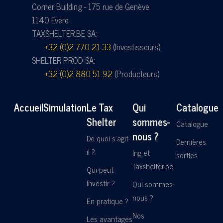
Corner Building - 175 rue de Genève
1140 Evere
TAXSHELTER.BE SA:
+32 (0)2 770 21 33
(Investisseurs)
SHELTER PROD SA:
+32 (0)2 880 51 92
(Producteurs)
Accueil
Simulation
Le Tax
Qui
Catalogue
Shelter
sommes-
Catalogue
nous ?
De quoi s'agit-
Dernières
il ?
Ing et
sorties
Taxshelter.be
Qui peut
investir ?
Qui sommes-
nous ?
En pratique ?
Nos
Les avantages