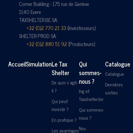
Corner Building - 175 rue de Genève
1140 Evere
TAXSHELTER.BE SA:
+32 (0)2 770 21 33
(Investisseurs)
SHELTER PROD SA:
+32 (0)2 880 51 92
(Producteurs)
Accueil
Simulation
Le Tax
Qui
Catalogue
Shelter
sommes-
Catalogue
nous ?
De quoi s'agit-
Dernières
il ?
Ing et
sorties
Taxshelter.be
Qui peut
investir ?
Qui sommes-
nous ?
En pratique ?
Nos
Les avantages