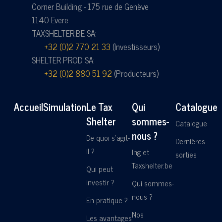
Corner Building - 175 rue de Genève
1140 Evere
TAXSHELTER.BE SA:
+32 (0)2 770 21 33
(Investisseurs)
SHELTER PROD SA:
+32 (0)2 880 51 92
(Producteurs)
Accueil
Simulation
Le Tax
Qui
Catalogue
Shelter
sommes-
Catalogue
nous ?
De quoi s'agit-
Dernières
il ?
Ing et
sorties
Taxshelter.be
Qui peut
investir ?
Qui sommes-
nous ?
En pratique ?
Nos
Les avantages