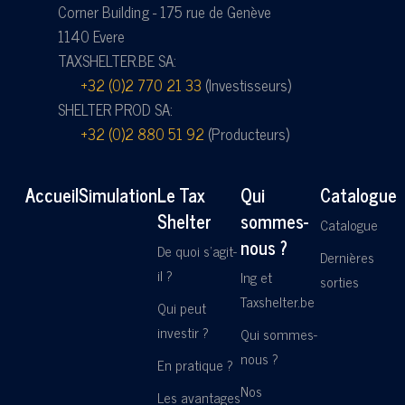
Corner Building - 175 rue de Genève
1140 Evere
TAXSHELTER.BE SA:
+32 (0)2 770 21 33
(Investisseurs)
SHELTER PROD SA:
+32 (0)2 880 51 92
(Producteurs)
Accueil
Simulation
Le Tax
Qui
Catalogue
Shelter
sommes-
Catalogue
nous ?
De quoi s'agit-
Dernières
il ?
Ing et
sorties
Taxshelter.be
Qui peut
investir ?
Qui sommes-
nous ?
En pratique ?
Nos
Les avantages