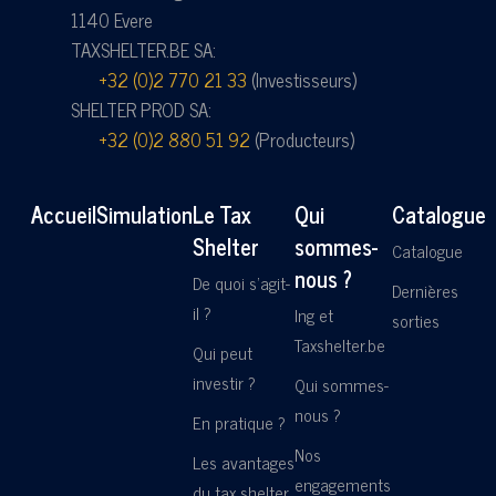
1140 Evere
TAXSHELTER.BE SA:
+32 (0)2 770 21 33
(Investisseurs)
SHELTER PROD SA:
+32 (0)2 880 51 92
(Producteurs)
Accueil
Simulation
Le Tax
Qui
Catalogue
Shelter
sommes-
Catalogue
nous ?
De quoi s'agit-
Dernières
il ?
Ing et
sorties
Taxshelter.be
Qui peut
investir ?
Qui sommes-
nous ?
En pratique ?
Nos
Les avantages
engagements
du tax shelter