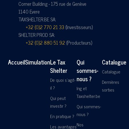
Corner Building - 175 rue de Genève
1140 Evere
TAXSHELTER.BE SA:
+32 (0)2 770 21 33
(Investisseurs)
SHELTER PROD SA:
+32 (0)2 880 51 92
(Producteurs)
Accueil
Simulation
Le Tax
Qui
Catalogue
Shelter
sommes-
Catalogue
nous ?
De quoi s'agit-
Dernières
il ?
Ing et
sorties
Taxshelter.be
Qui peut
investir ?
Qui sommes-
nous ?
En pratique ?
Nos
Les avantages