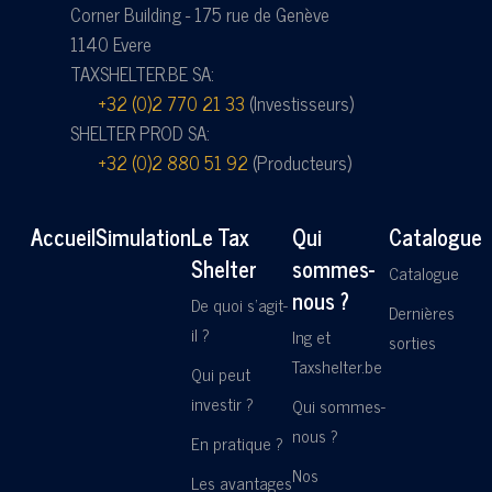
Corner Building - 175 rue de Genève
1140 Evere
TAXSHELTER.BE SA:
+32 (0)2 770 21 33
(Investisseurs)
SHELTER PROD SA:
+32 (0)2 880 51 92
(Producteurs)
Accueil
Simulation
Le Tax
Qui
Catalogue
Shelter
sommes-
Catalogue
nous ?
De quoi s'agit-
Dernières
il ?
Ing et
sorties
Taxshelter.be
Qui peut
investir ?
Qui sommes-
nous ?
En pratique ?
Nos
Les avantages