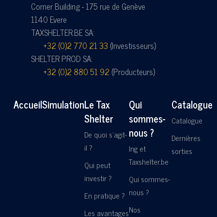
Corner Building - 175 rue de Genève
1140 Evere
TAXSHELTER.BE SA:
+32 (0)2 770 21 33
(Investisseurs)
SHELTER PROD SA:
+32 (0)2 880 51 92
(Producteurs)
Accueil
Simulation
Le Tax
Qui
Catalogue
Shelter
sommes-
Catalogue
nous ?
De quoi s'agit-
Dernières
il ?
Ing et
sorties
Taxshelter.be
Qui peut
investir ?
Qui sommes-
nous ?
En pratique ?
Nos
Les avantages