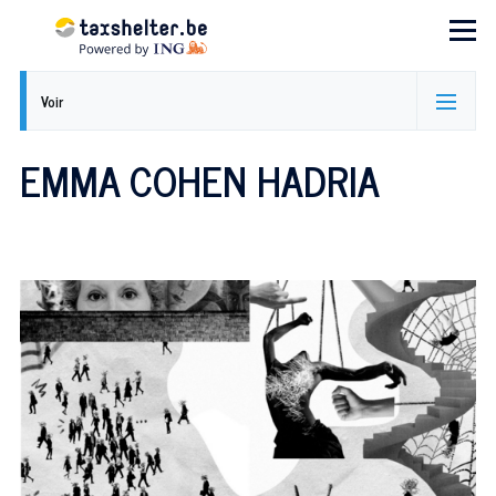
Aller au contenu principal
Menu
ONGLETS
Voir
PRINCIPAUX
EMMA COHEN HADRIA