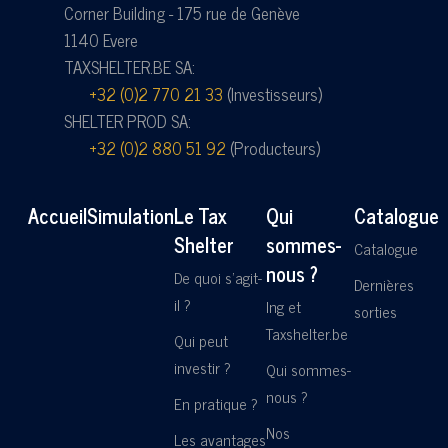
Corner Building - 175 rue de Genève
1140 Evere
TAXSHELTER.BE SA:
+32 (0)2 770 21 33
(Investisseurs)
SHELTER PROD SA:
+32 (0)2 880 51 92
(Producteurs)
Accueil
Simulation
Le Tax
Qui
Catalogue
Shelter
sommes-
Catalogue
nous ?
De quoi s'agit-
Dernières
il ?
Ing et
sorties
Taxshelter.be
Qui peut
investir ?
Qui sommes-
nous ?
En pratique ?
Nos
Les avantages