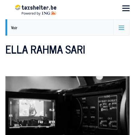
Aller au contenu principal
Menu
ONGLETS
Voir
PRINCIPAUX
ELLA RAHMA SARI