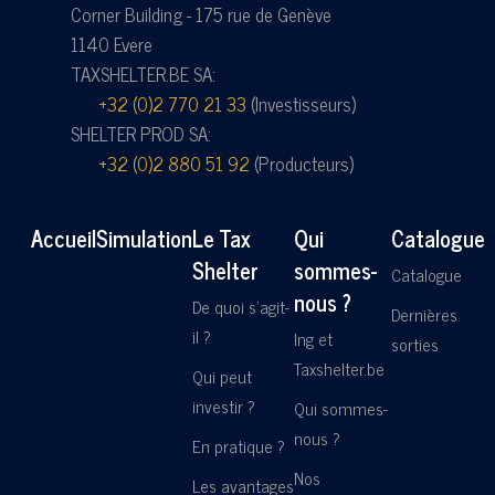
Corner Building - 175 rue de Genève
1140 Evere
TAXSHELTER.BE SA:
+32 (0)2 770 21 33
(Investisseurs)
SHELTER PROD SA:
+32 (0)2 880 51 92
(Producteurs)
Accueil
Simulation
Le Tax
Qui
Catalogue
Shelter
sommes-
Catalogue
nous ?
De quoi s'agit-
Dernières
il ?
Ing et
sorties
Taxshelter.be
Qui peut
investir ?
Qui sommes-
nous ?
En pratique ?
Nos
Les avantages