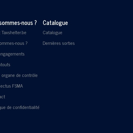
 sommes-nous ?
Catalogue
t Taxshelter.be
Catalogue
sommes-nous ?
Dernières sorties
engagements
touts
 organe de contrôle
pectus FSMA
act
ique de confidentialité