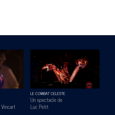
LE COMBAT CELESTE
SOUS
Un spectacle de
Un s
 Vincart
Luc Petit
Lesl