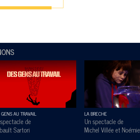
NONS
 GENS AU TRAVAIL
LA BRECHE
spectacle de
Un spectacle de
bault Sartori
Michel Villée
et
Noémie