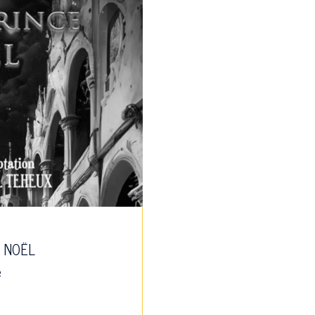
E NOËL
e