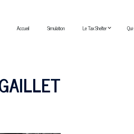
NAVIGATION
PRINCIPALE
Accueil
Simulation
Le Tax Shelter
Qui
navigation Qui sommes-nous ?
sous-navigation Catalogue
GAILLET