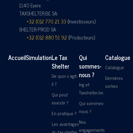
1140 Evere
TAXSHELTER.BE SA:
+32 (0)2 770 21 33
(Investisseurs)
SHELTER PROD SA:
+32 (0)2 880 51 92
(Producteurs)
Accueil
Simulation
Le Tax
Qui
Catalogue
Shelter
sommes-
Catalogue
nous ?
De quoi s'agit-
Dernières
il ?
Ing et
sorties
Taxshelter.be
Qui peut
investir ?
Qui sommes-
nous ?
En pratique ?
Nos
Les avantages
engagements
du tax shelter