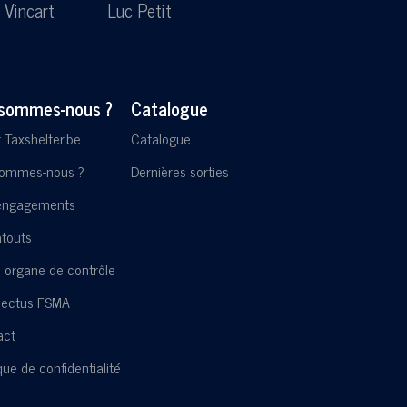
 Vincart
Luc Petit
Lesl
 sommes-nous ?
Catalogue
t Taxshelter.be
Catalogue
sommes-nous ?
Dernières sorties
engagements
touts
 organe de contrôle
pectus FSMA
act
ique de confidentialité