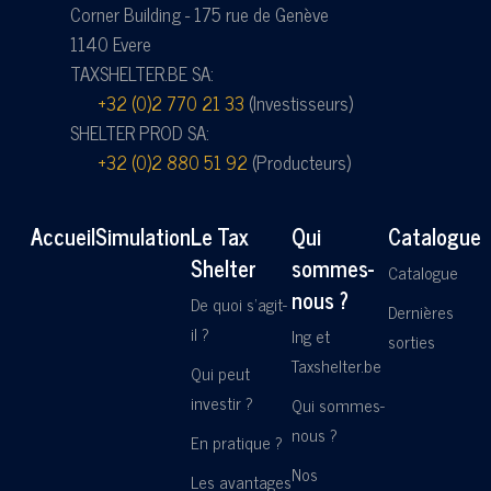
Corner Building - 175 rue de Genève
1140 Evere
TAXSHELTER.BE SA:
+32 (0)2 770 21 33
(Investisseurs)
SHELTER PROD SA:
+32 (0)2 880 51 92
(Producteurs)
Accueil
Simulation
Le Tax
Qui
Catalogue
Shelter
sommes-
Catalogue
nous ?
De quoi s'agit-
Dernières
il ?
Ing et
sorties
Taxshelter.be
Qui peut
investir ?
Qui sommes-
nous ?
En pratique ?
Nos
Les avantages