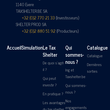
1140 Evere
TAXSHELTER.BE SA:
+32 (0)2 770 21 33
(Investisseurs)
SHELTER PROD SA:
+32 (0)2 880 51 92
(Producteurs)
Accueil
Simulation
Le Tax
Qui
Catalogue
Shelter
sommes-
Catalogue
nous ?
De quoi s'agit-
Dernières
il ?
Ing et
sorties
Taxshelter.be
Qui peut
investir ?
Qui sommes-
nous ?
En pratique ?
Nos
Les avantages
engagements
du tax shelter