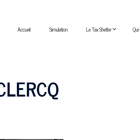
NAVIGATION
PRINCIPALE
Accueil
Simulation
Le Tax Shelter
Qui
navigation Qui sommes-nous ?
sous-navigation Catalogue
ECLERCQ