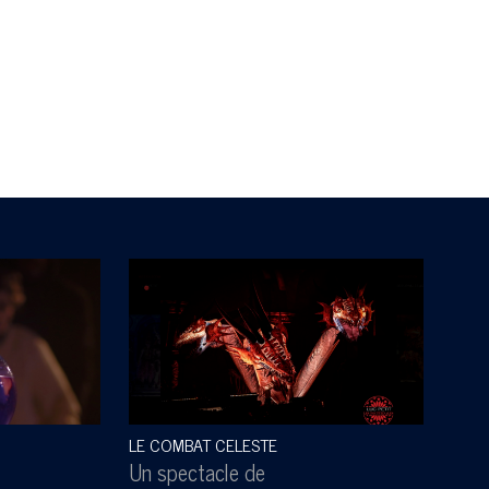
LE COMBAT CELESTE
SOUS
Un spectacle de
Un s