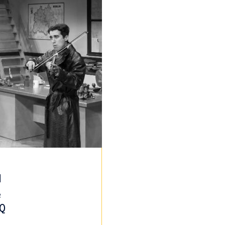
N
e
CQ