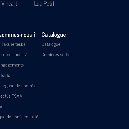
 Vincart
Luc Petit
Lesl
 sommes-nous ?
Catalogue
t Taxshelter.be
Catalogue
sommes-nous ?
Dernières sorties
engagements
touts
 organe de contrôle
pectus FSMA
act
ique de confidentialité