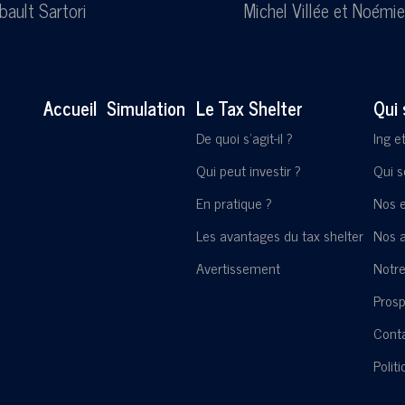
bault Sartori
Michel Villée
et
Noémie
Accueil
Simulation
Le Tax Shelter
Qui
De quoi s'agit-il ?
Ing e
Qui peut investir ?
Qui 
En pratique ?
Nos 
Les avantages du tax shelter
Nos a
Avertissement
Notre
Pros
Cont
Polit