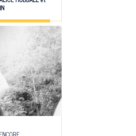
IN
 ENCORE