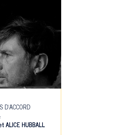
S D’ACCORD
e
et
ALICE HUBBALL