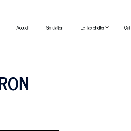
NAVIGATION
PRINCIPALE
Accueil
Simulation
Le Tax Shelter
Qui
navigation Qui sommes-nous ?
sous-navigation Catalogue
IRON