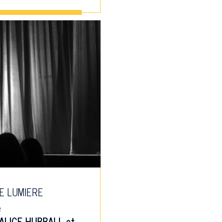
E LUMIERE
e
ALICE HUBBALL
et