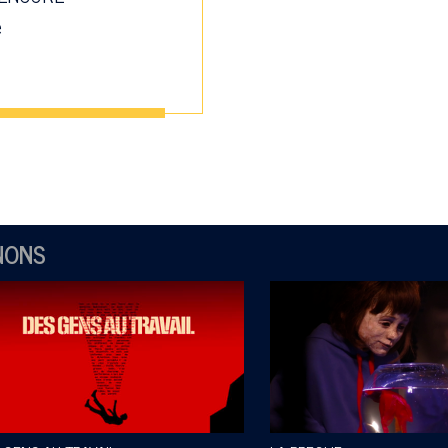
e
NONS