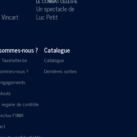
LE COMBAT CELESTE
SOUS
Un spectacle de
Un s
 Vincart
Luc Petit
Lesl
 sommes-nous ?
Catalogue
t Taxshelter.be
Catalogue
sommes-nous ?
Dernières sorties
engagements
touts
 organe de contrôle
pectus FSMA
act
ique de confidentialité