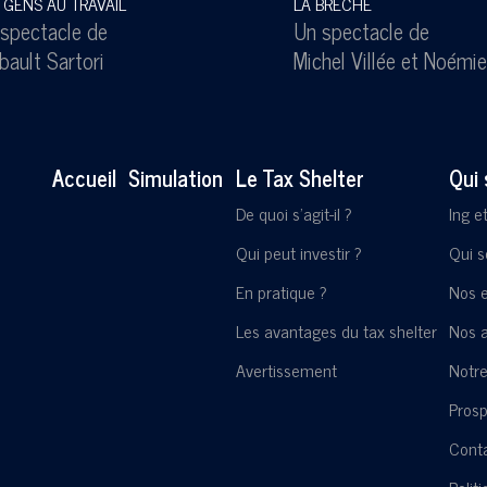
 GENS AU TRAVAIL
LA BRECHE
spectacle de
Un spectacle de
bault Sartori
Michel Villée
et
Noémie
Accueil
Simulation
Le Tax Shelter
Qui
De quoi s'agit-il ?
Ing e
Qui peut investir ?
Qui 
En pratique ?
Nos 
Les avantages du tax shelter
Nos a
Avertissement
Notre
Pros
Cont
Polit