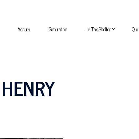
NAVIGATION
PRINCIPALE
Accueil
Simulation
Le Tax Shelter
Qui
navigation Qui sommes-nous ?
sous-navigation Catalogue
 HENRY