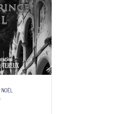
E NOËL
e