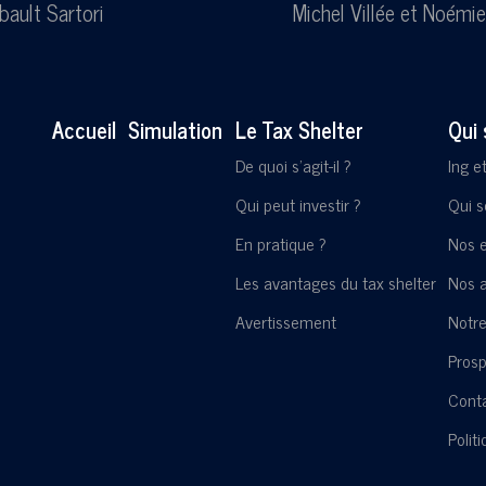
bault Sartori
Michel Villée
et
Noémie
Accueil
Simulation
Le Tax Shelter
Qui
De quoi s'agit-il ?
Ing e
Qui peut investir ?
Qui 
En pratique ?
Nos 
Les avantages du tax shelter
Nos a
Avertissement
Notre
Pros
Cont
Polit