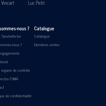
 Vincart
Luc Petit
Lesl
 sommes-nous ?
Catalogue
t Taxshelter.be
Catalogue
sommes-nous ?
Dernières sorties
engagements
touts
 organe de contrôle
pectus FSMA
act
ique de confidentialité