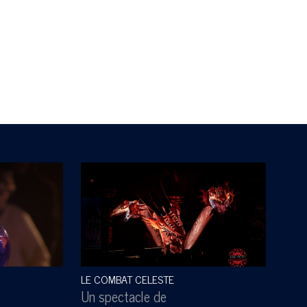
LE COMBAT CELESTE
SOUS
Un spectacle de
Un s