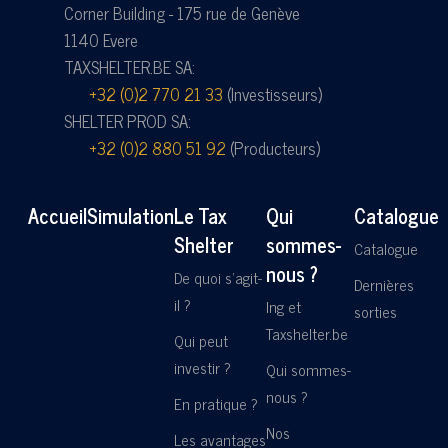
Corner Building - 175 rue de Genève
1140 Evere
TAXSHELTER.BE SA:
+32 (0)2 770 21 33
(Investisseurs)
SHELTER PROD SA:
+32 (0)2 880 51 92
(Producteurs)
Accueil
Simulation
Le Tax
Qui
Catalogue
Shelter
sommes-
Catalogue
nous ?
De quoi s'agit-
Dernières
il ?
Ing et
sorties
Taxshelter.be
Qui peut
investir ?
Qui sommes-
nous ?
En pratique ?
Nos
Les avantages