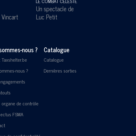
LE COMBAT CELESTE
SOUS
Un spectacle de
Un s
 Vincart
Luc Petit
Lesl
 sommes-nous ?
Catalogue
t Taxshelter.be
Catalogue
sommes-nous ?
Dernières sorties
engagements
touts
 organe de contrôle
pectus FSMA
act
ique de confidentialité