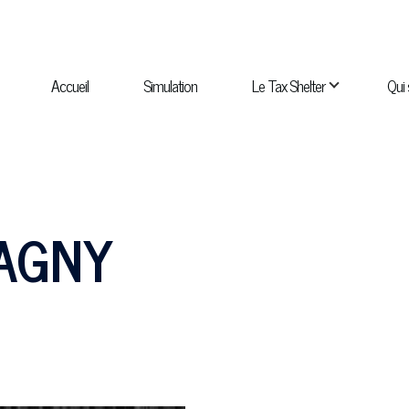
NAVIGATION
PRINCIPALE
Accueil
Simulation
Le Tax Shelter
Qui
navigation Qui sommes-nous ?
sous-navigation Catalogue
AGNY