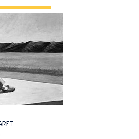
MARET
e