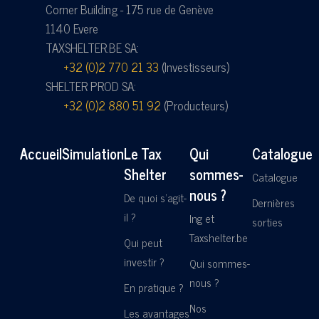
Corner Building - 175 rue de Genève
1140 Evere
TAXSHELTER.BE SA:
+32 (0)2 770 21 33
(Investisseurs)
SHELTER PROD SA:
+32 (0)2 880 51 92
(Producteurs)
Accueil
Simulation
Le Tax
Qui
Catalogue
Shelter
sommes-
Catalogue
nous ?
De quoi s'agit-
Dernières
il ?
Ing et
sorties
Taxshelter.be
Qui peut
investir ?
Qui sommes-
nous ?
En pratique ?
Nos
Les avantages