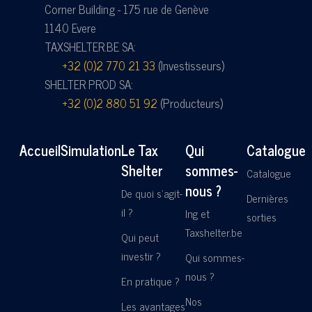
Corner Building - 175 rue de Genève
1140 Evere
TAXSHELTER.BE SA:
+32 (0)2 770 21 33
(Investisseurs)
SHELTER PROD SA:
+32 (0)2 880 51 92
(Producteurs)
Accueil
Simulation
Le Tax
Qui
Catalogue
Shelter
sommes-
Catalogue
nous ?
De quoi s'agit-
Dernières
il ?
Ing et
sorties
Taxshelter.be
Qui peut
investir ?
Qui sommes-
nous ?
En pratique ?
Nos
Les avantages