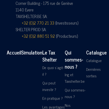
Corner Building - 175 rue de Genève
1140 Evere
TAXSHELTER.BE SA:
+32 (0)2 770 21 33
(Investisseurs)
SHELTER PROD SA:
+32 (0)2 880 51 92
(Producteurs)
Accueil
Simulation
Le Tax
Qui
Catalogue
Shelter
sommes-
Catalogue
nous ?
De quoi s'agit-
Dernières
il ?
Ing et
sorties
Taxshelter.be
Qui peut
investir ?
Qui sommes-
nous ?
En pratique ?
Nos
Les avantages