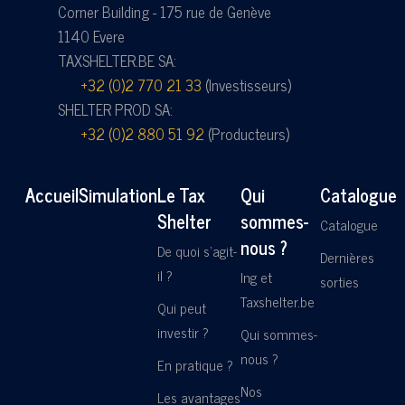
Corner Building - 175 rue de Genève
1140 Evere
TAXSHELTER.BE SA:
+32 (0)2 770 21 33
(Investisseurs)
SHELTER PROD SA:
+32 (0)2 880 51 92
(Producteurs)
Accueil
Simulation
Le Tax
Qui
Catalogue
Shelter
sommes-
Catalogue
nous ?
De quoi s'agit-
Dernières
il ?
Ing et
sorties
Taxshelter.be
Qui peut
investir ?
Qui sommes-
nous ?
En pratique ?
Nos
Les avantages