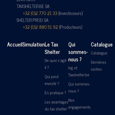
TAXSHELTER.BE SA:
+32 (0)2 770 21 33
(Investisseurs)
SHELTER PROD SA:
+32 (0)2 880 51 92
(Producteurs)
Accueil
Simulation
Le Tax
Qui
Catalogue
Shelter
sommes-
Catalogue
nous ?
De quoi s'agit-
Dernières
il ?
Ing et
sorties
Taxshelter.be
Qui peut
investir ?
Qui sommes-
nous ?
En pratique ?
Nos
Les avantages
engagements
du tax shelter