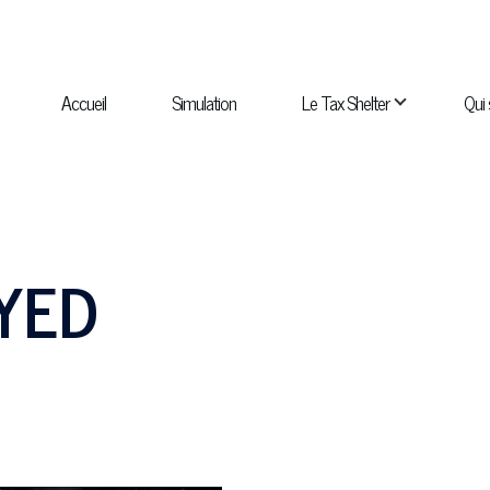
NAVIGATION
PRINCIPALE
Accueil
Simulation
Le Tax Shelter
Qui
navigation Qui sommes-nous ?
sous-navigation Catalogue
YED