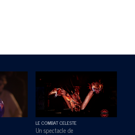
LE COMBAT CELESTE
SOUS
Un spectacle de
Un s