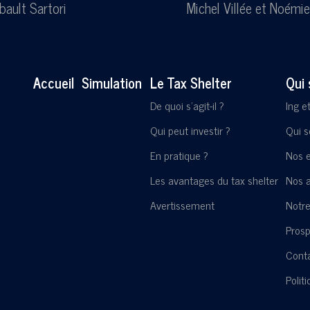
bault Sartori
Michel Villée
et
Noémie
Accueil
Simulation
Le Tax Shelter
Qui
De quoi s'agit-il ?
Ing e
Qui peut investir ?
Qui 
En pratique ?
Nos 
Les avantages du tax shelter
Nos a
Avertissement
Notre
Pros
Cont
Polit