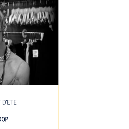
T D'ETE
e
OOP