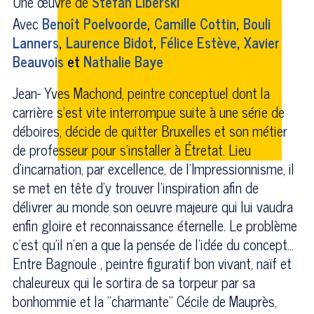
Une œuvre de
Stefan Liberski
Avec
Benoît Poelvoorde
,
Camille Cottin
,
Bouli
Lanners
,
Laurence Bidot
,
Félice Estève
,
Xavier
Beauvois
et
Nathalie Baye
Jean- Yves Machond, peintre conceptuel dont la
carrière s’est vite interrompue suite à une série de
déboires, décide de quitter Bruxelles et son métier
de professeur pour s’installer à Étretat. Lieu
d'incarnation, par excellence, de l’Impressionnisme, il
se met en tête d'y trouver l’inspiration afin de
délivrer au monde son oeuvre majeure qui lui vaudra
enfin gloire et reconnaissance éternelle. Le problème
c'est qu'il n'en a que la pensée de l'idée du concept...
Entre Bagnoule , peintre figuratif bon vivant, naïf et
chaleureux qui le sortira de sa torpeur par sa
bonhommie et la "charmante" Cécile de Mauprès,