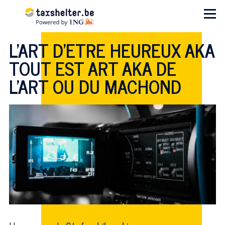
Aller au contenu principal
Menu
L'ART D'ETRE HEUREUX AKA
TOUT EST ART AKA DE
L'ART OU DU MACHOND