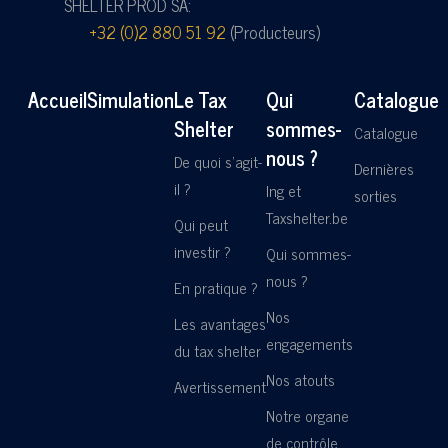
SHELTER PROD SA:
+32 (0)2 880 51 92
(Producteurs)
Accueil
Simulation
Le Tax
Qui
Catalogue
Shelter
sommes-
Catalogue
nous ?
De quoi s'agit-
Dernières
il ?
Ing et
sorties
Taxshelter.be
Qui peut
investir ?
Qui sommes-
nous ?
En pratique ?
Nos
Les avantages
engagements
du tax shelter
Nos atouts
Avertissement
Notre organe
de contrôle