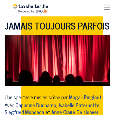
Aller au contenu principal
Menu
JAMAIS TOUJOURS PARFOIS
Une spectacle mis en scène par
Magali Pinglaut
Avec
Capucine Duchamp
,
Isabelle Paternotte
,
Siegfried Moncada
et
Anne Claire De sloover