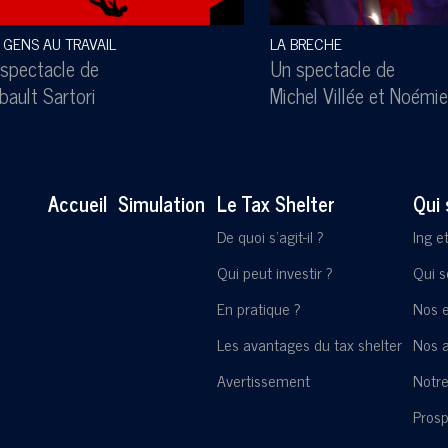
 GENS AU TRAVAIL
LA BRECHE
spectacle de
Un spectacle de
bault Sartori
Michel Villée
et
Noémie
Accueil
Simulation
Le Tax Shelter
Qui
De quoi s'agit-il ?
Ing e
Qui peut investir ?
Qui 
En pratique ?
Nos 
Les avantages du tax shelter
Nos a
Avertissement
Notre
Pros