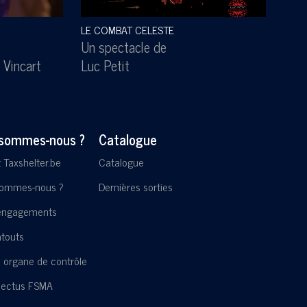
LE COMBAT CELESTE
SOUS
Un spectacle de
Un s
 Vincart
Luc Petit
Lesl
 sommes-nous ?
Catalogue
t Taxshelter.be
Catalogue
sommes-nous ?
Dernières sorties
engagements
touts
 organe de contrôle
pectus FSMA