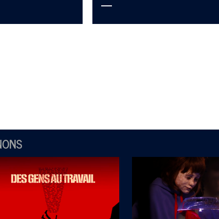
—
NONS