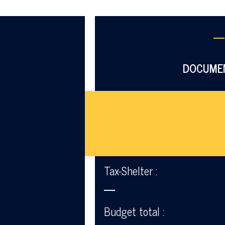
—
DOCUME
Tax-Shelter :
—
Budget total :