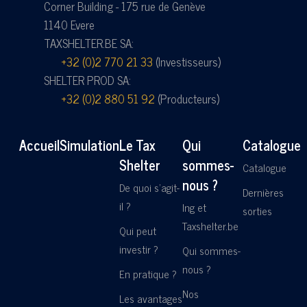
Corner Building - 175 rue de Genève
1140 Evere
TAXSHELTER.BE SA:
+32 (0)2 770 21 33
(Investisseurs)
SHELTER PROD SA:
+32 (0)2 880 51 92
(Producteurs)
Accueil
Simulation
Le Tax
Qui
Catalogue
Shelter
sommes-
Catalogue
nous ?
De quoi s'agit-
Dernières
il ?
Ing et
sorties
Taxshelter.be
Qui peut
investir ?
Qui sommes-
nous ?
En pratique ?
Nos
Les avantages