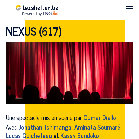
Aller au contenu principal
Menu
NEXUS (617)
Une spectacle mis en scène par
Oumar Diallo
Avec
Jonathan Tshimanga
,
Aminata Soumaré
,
Lucas Guicheteau
et
Kassy Bondoko