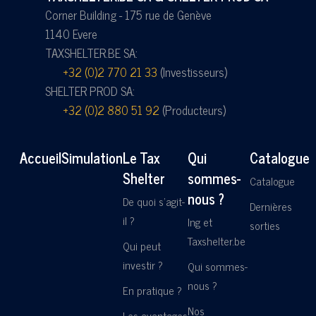
Corner Building - 175 rue de Genève
1140 Evere
TAXSHELTER.BE SA:
+32 (0)2 770 21 33
(Investisseurs)
SHELTER PROD SA:
+32 (0)2 880 51 92
(Producteurs)
Accueil
Simulation
Le Tax
Qui
Catalogue
Shelter
sommes-
Catalogue
nous ?
De quoi s'agit-
Dernières
il ?
Ing et
sorties
Taxshelter.be
Qui peut
investir ?
Qui sommes-
nous ?
En pratique ?
Nos
Les avantages