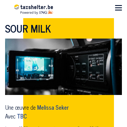
Aller au contenu principal
Menu
SOUR MILK
Une œuvre de
Melissa Seker
Avec
TBC