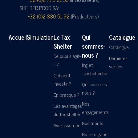
SHELTER PROD SA:
+32 (0)2 880 51 92
(Producteurs)
Accueil
Simulation
Le Tax
Qui
Catalogue
Shelter
sommes-
Catalogue
nous ?
De quoi s'agit-
Dernières
il ?
Ing et
sorties
Taxshelter.be
Qui peut
investir ?
Qui sommes-
nous ?
En pratique ?
Nos
Les avantages
engagements
du tax shelter
Nos atouts
Avertissement
Notre organe