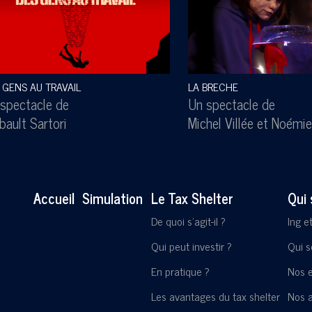
 GENS AU TRAVAIL
LA BRECHE
spectacle de
Un spectacle de
bault Sartori
Michel Villée
et
Noémie
Accueil
Simulation
Le Tax Shelter
Qui
De quoi s'agit-il ?
Ing e
Qui peut investir ?
Qui 
En pratique ?
Nos 
Les avantages du tax shelter
Nos a