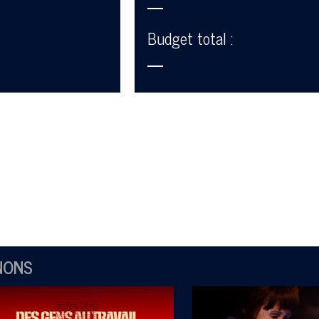
—
Budget total :
—
NONS