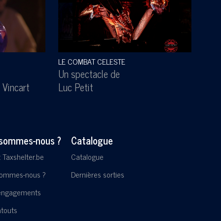
LE COMBAT CELESTE
SOUS
Un spectacle de
Un s
 Vincart
Luc Petit
Lesl
 sommes-nous ?
Catalogue
t Taxshelter.be
Catalogue
sommes-nous ?
Dernières sorties
engagements
touts