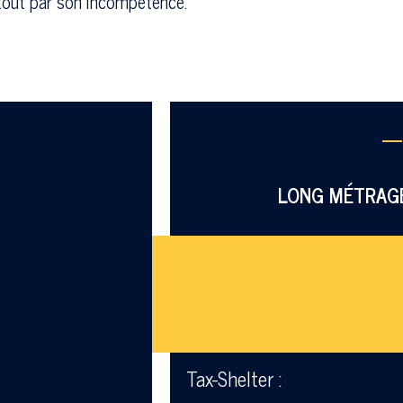
urtout par son incompétence.
—
LONG MÉTRAGE
Tax-Shelter :