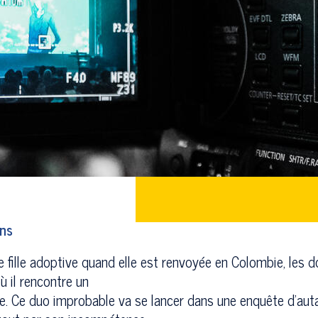
ns
ite fille adoptive quand elle est renvoyée en Colombie, le
où il rencontre un
de. Ce duo improbable va se lancer dans une enquête d’au