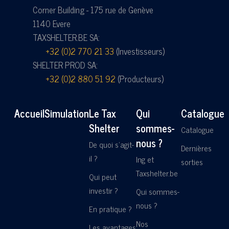
Corner Building - 175 rue de Genève
1140 Evere
TAXSHELTER.BE SA:
+32 (0)2 770 21 33
(Investisseurs)
SHELTER PROD SA:
+32 (0)2 880 51 92
(Producteurs)
Accueil
Simulation
Le Tax
Qui
Catalogue
Shelter
sommes-
Catalogue
nous ?
De quoi s'agit-
Dernières
il ?
Ing et
sorties
Taxshelter.be
Qui peut
investir ?
Qui sommes-
nous ?
En pratique ?
Nos
Les avantages