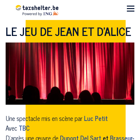
Aller au contenu principal
Menu
LE JEU DE JEAN ET D'ALICE
Une spectacle mis en scène par
Luc Petit
Avec
TBC
D'après une œuvre de
Dupont Del Sart
et
Brasseur-